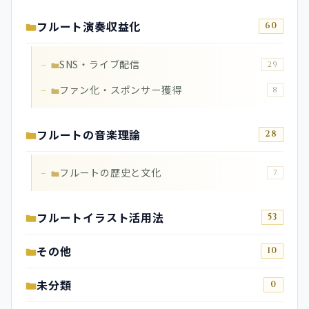
フルート演奏収益化
60
SNS・ライブ配信
29
ファン化・スポンサー獲得
8
フルートの音楽理論
28
フルートの歴史と文化
7
フルートイラスト活用法
53
その他
10
未分類
0