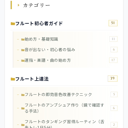
カテゴリー
フルート初心者ガイド
51
始め方・基礎知識
11
音が出ない・初心者の悩み
6
運指・楽譜・曲の始め方
17
フルート上達法
39
フルートの即効音色改善テクニック
5
フルートのアンブシュア作り（鏡で確認す
6
る手法）
フルートのタンギング習得ルーティン（舌
2
先トレ1日5分）