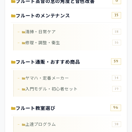
フルート高音の息の角度と音色改善
0
フルートのメンテナンス
35
清掃・日常ケア
18
修理・調整・衛生
16
フルート通販・おすすめ商品
59
ヤマハ・定番メーカー
34
入門モデル・初心者セット
19
フルート教室選び
96
上達プログラム
38