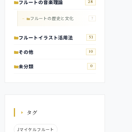
フルートの音楽理論
28
フルートの歴史と文化
7
フルートイラスト活用法
53
その他
10
未分類
0
タグ
Jマイケルフルート