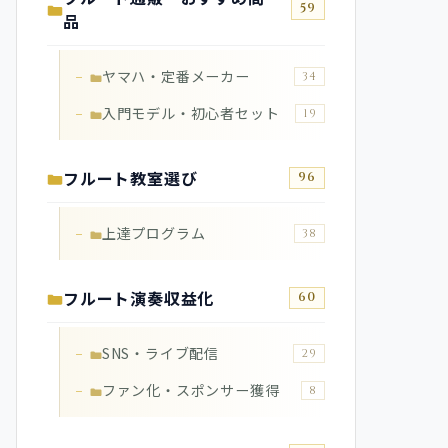
59
品
ヤマハ・定番メーカー
34
入門モデル・初心者セット
19
フルート教室選び
96
上達プログラム
38
フルート演奏収益化
60
SNS・ライブ配信
29
ファン化・スポンサー獲得
8