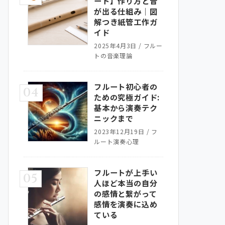
ート】作り方と音
が出る仕組み｜図
解つき紙管工作ガ
イド
2025年4月3日
/
フルー
トの音楽理論
フルート初心者の
04
ための究極ガイド:
基本から演奏テク
ニックまで
2023年12月19日
/
フ
ルート演奏心理
フルートが上手い
05
人ほど本当の自分
の感情と繋がって
感情を演奏に込め
ている