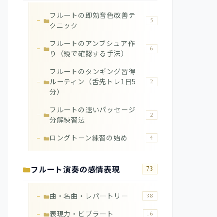
フルートの即効音色改善テ
5
クニック
フルートのアンブシュア作
6
り（鏡で確認する手法）
フルートのタンギング習得
ルーティン（舌先トレ1日5
2
分）
フルートの速いパッセージ
2
分解練習法
ロングトーン練習の始め
4
フルート演奏の感情表現
73
曲・名曲・レパートリー
38
表現力・ビブラート
16