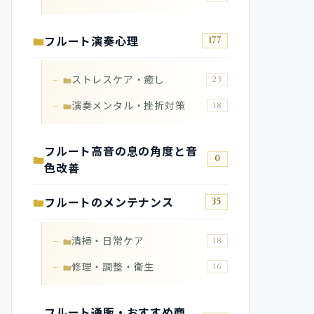
フルート演奏心理
177
ストレスケア・癒し
23
演奏メンタル・挫折対策
18
フルート高音の息の角度と音
0
色改善
フルートのメンテナンス
35
清掃・日常ケア
18
修理・調整・衛生
16
フルート通販・おすすめ商