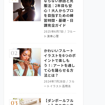
ならない原因と克
服法｜2年目も安
心！大人からプロ
を目指すための練
習時間・基礎・日
課完全ガイド
2025年6月7日
/
フルー
ト演奏心理
かわいいフルート
02
イラストを6つのポ
イントで楽しも
う！: アートを通し
て心を踊らせる方
法とは？
2024年7月28日
/
フル
ートイラスト活用法
【ダンボールフル
03