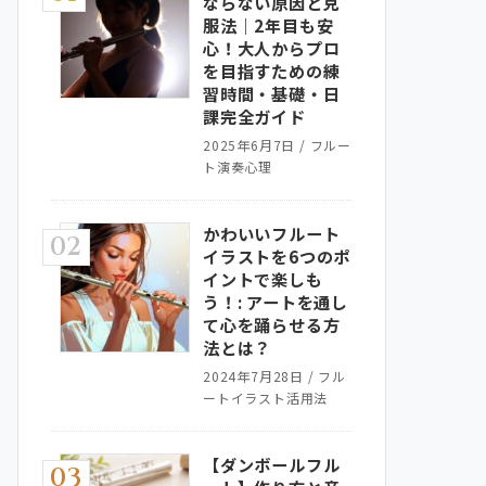
ならない原因と克
服法｜2年目も安
心！大人からプロ
を目指すための練
習時間・基礎・日
課完全ガイド
2025年6月7日
/
フルー
ト演奏心理
かわいいフルート
02
イラストを6つのポ
イントで楽しも
う！: アートを通し
て心を踊らせる方
法とは？
2024年7月28日
/
フル
ートイラスト活用法
【ダンボールフル
03