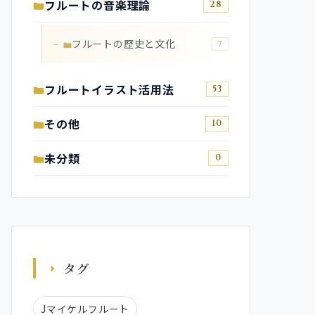
フルートの音楽理論
28
フルートの歴史と文化
7
フルートイラスト活用法
53
その他
10
未分類
0
タグ
Jマイケルフルート