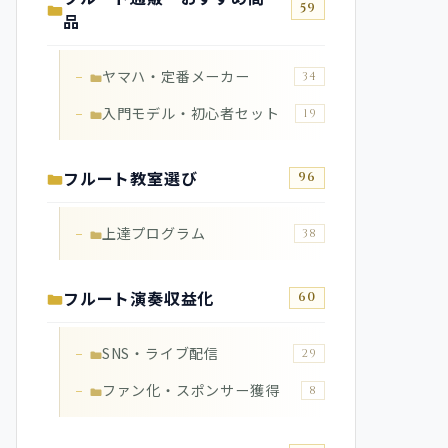
59
品
ヤマハ・定番メーカー
34
入門モデル・初心者セット
19
フルート教室選び
96
上達プログラム
38
フルート演奏収益化
60
SNS・ライブ配信
29
ファン化・スポンサー獲得
8