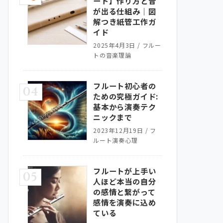
ート】作り方と音
が出る仕組み｜図
解つき紙管工作ガ
イド
2025年4月3日
/
フルー
トの音楽理論
フルート初心者の
04
ための究極ガイド:
基本から演奏テク
ニックまで
2023年12月19日
/
フ
ルート演奏心理
フルートが上手い
05
人ほど本当の自分
の感情と繋がって
感情を演奏に込め
ている