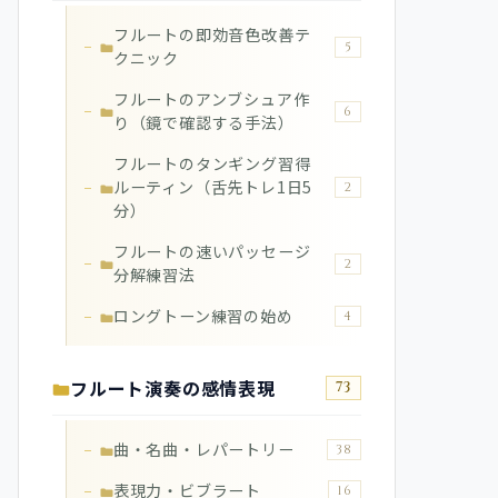
フルートの即効音色改善テ
5
クニック
フルートのアンブシュア作
6
り（鏡で確認する手法）
フルートのタンギング習得
ルーティン（舌先トレ1日5
2
分）
フルートの速いパッセージ
2
分解練習法
ロングトーン練習の始め
4
フルート演奏の感情表現
73
曲・名曲・レパートリー
38
表現力・ビブラート
16