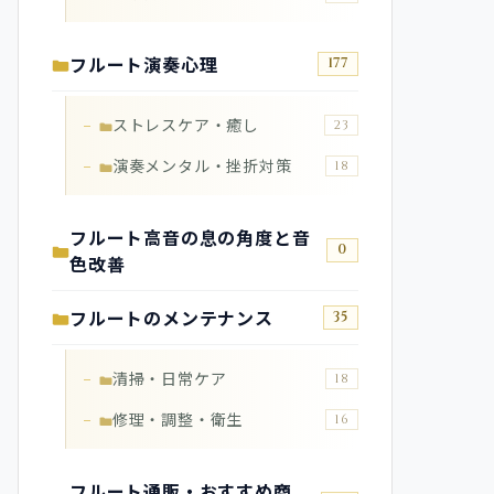
フルート演奏心理
177
ストレスケア・癒し
23
演奏メンタル・挫折対策
18
フルート高音の息の角度と音
0
色改善
フルートのメンテナンス
35
清掃・日常ケア
18
修理・調整・衛生
16
フルート通販・おすすめ商