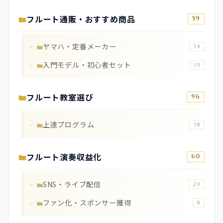
フルート通販・おすすめ商品
59
ヤマハ・定番メーカー
34
入門モデル・初心者セット
19
フルート教室選び
96
上達プログラム
38
フルート演奏収益化
60
SNS・ライブ配信
29
ファン化・スポンサー獲得
8