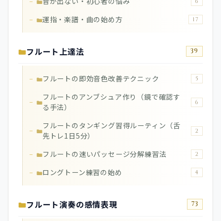
音が出ない・初心者の悩み
6
運指・楽譜・曲の始め方
17
フルート上達法
39
フルートの即効音色改善テクニック
5
フルートのアンブシュア作り（鏡で確認す
6
る手法）
フルートのタンギング習得ルーティン（舌
2
先トレ1日5分）
フルートの速いパッセージ分解練習法
2
ロングトーン練習の始め
4
フルート演奏の感情表現
73