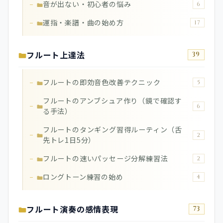
音が出ない・初心者の悩み
6
運指・楽譜・曲の始め方
17
フルート上達法
39
フルートの即効音色改善テクニック
5
フルートのアンブシュア作り（鏡で確認す
6
る手法）
フルートのタンギング習得ルーティン（舌
2
先トレ1日5分）
フルートの速いパッセージ分解練習法
2
ロングトーン練習の始め
4
フルート演奏の感情表現
73