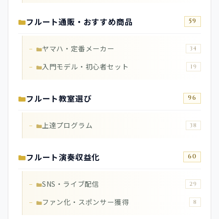
フルート通販・おすすめ商品
59
ヤマハ・定番メーカー
34
入門モデル・初心者セット
19
フルート教室選び
96
上達プログラム
38
フルート演奏収益化
60
SNS・ライブ配信
29
ファン化・スポンサー獲得
8