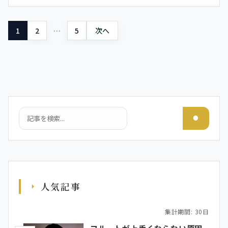
投稿のページ送り
1
2
…
5
次へ
検索
人気記事
集計期間: 30日
フルートが上手くならない原因