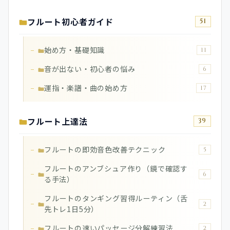
フルート初心者ガイド
51
始め方・基礎知識
11
音が出ない・初心者の悩み
6
運指・楽譜・曲の始め方
17
フルート上達法
39
フルートの即効音色改善テクニック
5
フルートのアンブシュア作り（鏡で確認す
6
る手法）
フルートのタンギング習得ルーティン（舌
2
先トレ1日5分）
フルートの速いパッセージ分解練習法
2