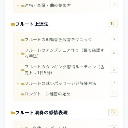
運指・楽譜・曲の始め方
17
フルート上達法
39
フルートの即効音色改善テクニック
5
フルートのアンブシュア作り（鏡で確認す
6
る手法）
フルートのタンギング習得ルーティン（舌
2
先トレ1日5分）
フルートの速いパッセージ分解練習法
2
ロングトーン練習の始め
4
フルート演奏の感情表現
73