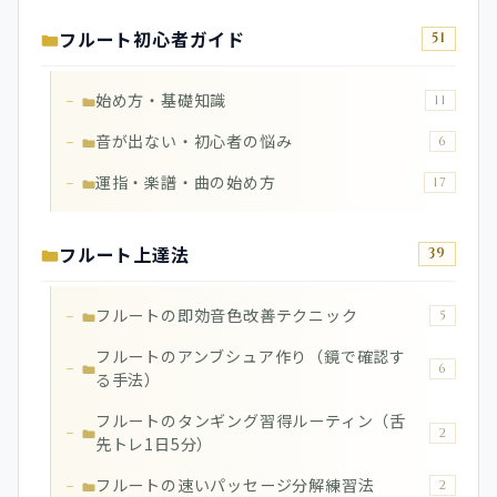
フルート初心者ガイド
51
始め方・基礎知識
11
音が出ない・初心者の悩み
6
運指・楽譜・曲の始め方
17
フルート上達法
39
フルートの即効音色改善テクニック
5
フルートのアンブシュア作り（鏡で確認す
6
る手法）
フルートのタンギング習得ルーティン（舌
2
先トレ1日5分）
フルートの速いパッセージ分解練習法
2