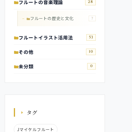
フルートの音楽理論
28
フルートの歴史と文化
7
フルートイラスト活用法
53
その他
10
未分類
0
タグ
Jマイケルフルート