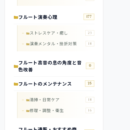
フルート演奏心理
177
ストレスケア・癒し
23
演奏メンタル・挫折対策
18
フルート高音の息の角度と音
0
色改善
フルートのメンテナンス
35
清掃・日常ケア
18
修理・調整・衛生
16
フルート通販・おすすめ商