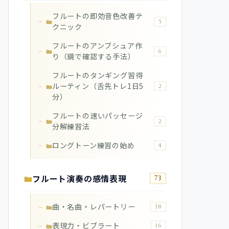
フルートの即効音色改善テ
5
クニック
フルートのアンブシュア作
6
り（鏡で確認する手法）
フルートのタンギング習得
ルーティン（舌先トレ1日5
2
分）
フルートの速いパッセージ
2
分解練習法
ロングトーン練習の始め
4
フルート演奏の感情表現
73
曲・名曲・レパートリー
38
表現力・ビブラート
16