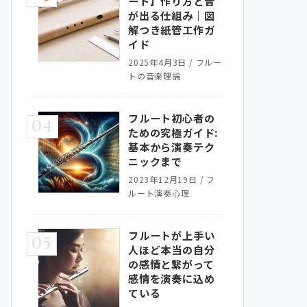
ート】作り方と音
が出る仕組み｜図
解つき紙管工作ガ
イド
2025年4月3日
/
フルー
トの音楽理論
フルート初心者の
04
ための究極ガイド:
基本から演奏テク
ニックまで
2023年12月19日
/
フ
ルート演奏心理
フルートが上手い
05
人ほど本当の自分
の感情と繋がって
感情を演奏に込め
ている