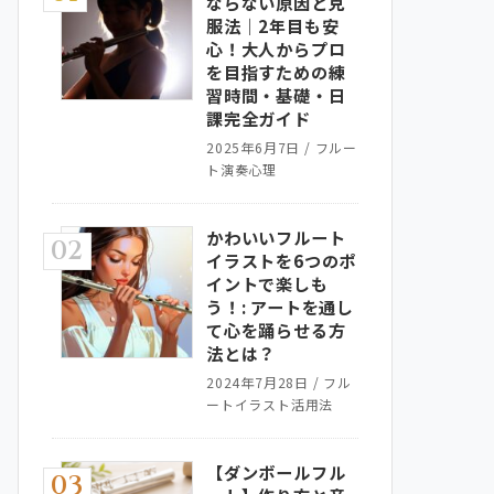
ならない原因と克
服法｜2年目も安
心！大人からプロ
を目指すための練
習時間・基礎・日
課完全ガイド
2025年6月7日
/
フルー
ト演奏心理
かわいいフルート
02
イラストを6つのポ
イントで楽しも
う！: アートを通し
て心を踊らせる方
法とは？
2024年7月28日
/
フル
ートイラスト活用法
【ダンボールフル
03