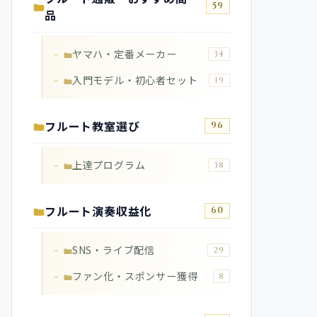
59
品
ヤマハ・定番メーカー
34
入門モデル・初心者セット
19
フルート教室選び
96
上達プログラム
38
フルート演奏収益化
60
SNS・ライブ配信
29
ファン化・スポンサー獲得
8