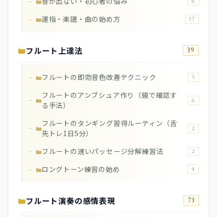
音が出ない・初心者の悩み
6
運指・楽譜・曲の始め方
17
フルート上達法
39
フルートの即効音色改善テクニック
5
フルートのアンブシュア作り（鏡で確認す
6
る手法）
フルートのタンギング習得ルーティン（舌
2
先トレ1日5分）
フルートの速いパッセージ分解練習法
2
ロングトーン練習の始め
4
フルート演奏の感情表現
73