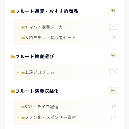
フルート通販・おすすめ商品
59
ヤマハ・定番メーカー
34
入門モデル・初心者セット
19
フルート教室選び
96
上達プログラム
38
フルート演奏収益化
60
SNS・ライブ配信
29
ファン化・スポンサー獲得
8