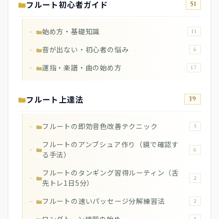
フルート初心者ガイド
51
始め方・基礎知識
11
音が出ない・初心者の悩み
6
運指・楽譜・曲の始め方
17
フルート上達法
39
フルートの即効音色改善テクニック
5
フルートのアンブシュア作り（鏡で確認す
6
る手法）
フルートのタンギング習得ルーティン（舌
2
先トレ1日5分）
フルートの速いパッセージ分解練習法
2