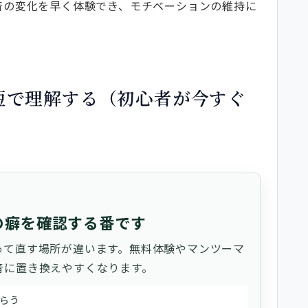
ェックのやり方は？
音の変化を早く体験でき、モチベーションの維持に
はどうする？
効対処法と長期改善のコツ＋参考教材
り／不安定音／高音不足）
練習帳・指導を受ける目安）
短で理解する（初心者が今すぐ
スト
の癖を確認する番です
って直す場所が違います。無料体験やマンツーマ
音に置き換えやすくなります。
らう