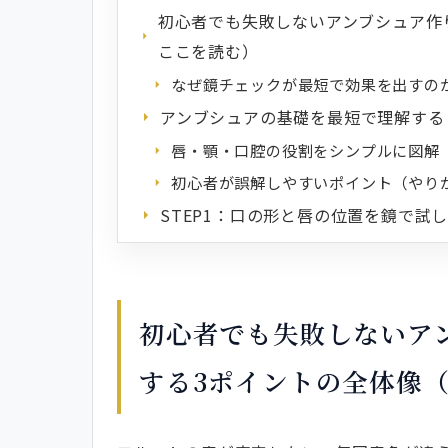
初心者でも失敗しないアンブシュア作
ここを読む）
なぜ鏡チェックが最短で効果を出すの
アンブシュアの基礎を最短で理解する
唇・顎・口腔の役割をシンプルに図解
初心者が誤解しやすいポイント（やりが
STEP1：口の形と唇の位置を鏡で試
鏡の角度と見方のコツ（どこを見るか
NGサインとすぐできる矯正アクショ
STEP2：口角と横幅を数値化して安
初心者でも失敗しないア
鏡で見るべき3つのライン（視覚で判
する3ポイントの全体像
調整ドリル（30秒×3の実践メニュー
STEP3：息の通り道とエアアーチを
る）