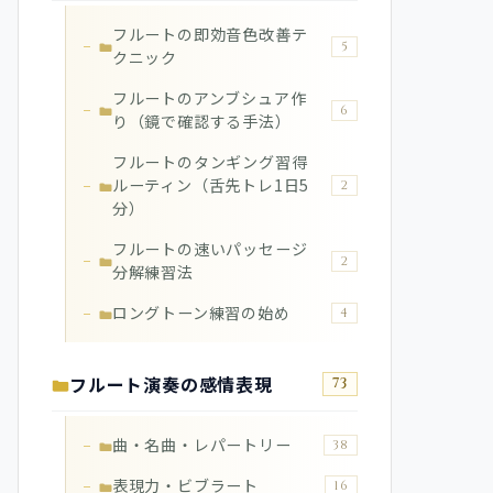
フルートの即効音色改善テ
5
クニック
フルートのアンブシュア作
6
り（鏡で確認する手法）
フルートのタンギング習得
ルーティン（舌先トレ1日5
2
分）
フルートの速いパッセージ
2
分解練習法
ロングトーン練習の始め
4
フルート演奏の感情表現
73
曲・名曲・レパートリー
38
表現力・ビブラート
16