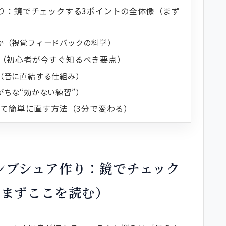
り：鏡でチェックする3ポイントの全体像（まず
か（視覚フィードバックの科学）
（初心者が今すぐ知るべき要点）
（音に直結する仕組み）
ちな“効かない練習”）
して簡単に直す方法（3分で変わる）
を限定する）
ン（痛み・空気漏れの即効対処）
定させる鏡チェック術（再現性を高める）
ンブシュア作り：鏡でチェック
断する基準）
（まずここを読む）
で定着）
視覚化する鏡チェック（音色が変わる瞬間を捉え