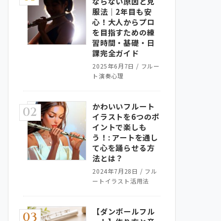
ならない原因と克
服法｜2年目も安
心！大人からプロ
を目指すための練
習時間・基礎・日
課完全ガイド
2025年6月7日
/
フルー
ト演奏心理
かわいいフルート
02
イラストを6つのポ
イントで楽しも
う！: アートを通し
て心を踊らせる方
法とは？
2024年7月28日
/
フル
ートイラスト活用法
【ダンボールフル
03