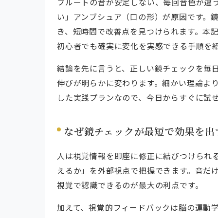
フルートの音が安定しない、毎回音色が違
ほお・顎・喉の連動を鏡で確認する方
い」アンブシュア（口の形）が原因です。
吹きながら鏡を見るテクニックと注意
き、短時間で改善点を見つけられます。本記
初心者が陥る失敗パターンと鏡で直す
初心者でも確実に変化を実感できる手順を
よくあるミス別の“鏡で見るべきサイン
結論を先に言うと、正しい鏡チェックを毎日
マウスピース・リッププレートの誤差
伸びが明らかに変わります。細かい理論よ
7日で変わる実践プラン：毎日5分の
した実践プランなので、今日からすぐに試
1週間の目標と日別メニュー（やるこ
成果を測る簡単セルフ評価法（録画と
なぜ鏡チェックが最短で効果を出
鏡を使った練習環境の作り方：角度・
人は視覚情報を即座に修正に結びつけられ
おすすめ鏡・スマホ固定法・照明（コ
えるか」を外部視点で把握できます。音だ
練習環境で気をつける安全点（唇の疲
視覚で認識できるのが最大の利点です。
Q&A：よくある質問に専門家が短く
唇が痛い・腫れる場合は？
加えて、視覚的フィードバックは脳の運動