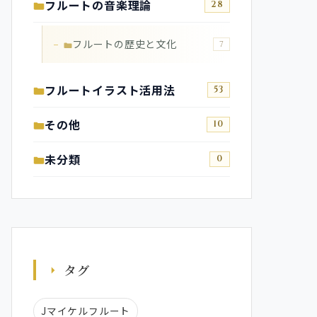
フルートの音楽理論
28
フルートの歴史と文化
7
フルートイラスト活用法
53
その他
10
未分類
0
タグ
Jマイケルフルート