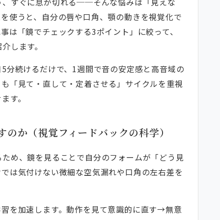
う、すぐに息が切れる──そんな悩みは「見えな
法
鏡を使うと、自分の唇や口角、顎の動きを視覚化で
点（自然なフォームに戻す方法）
事は「鏡でチェックする3ポイント」に絞って、
実践テクニック（プロ直伝・すぐ効く修正法）
紹介します。
”と即効解決ステップ
5分続けるだけで、1週間で音の安定感と高音域の
を見抜く視点
りも「見て・直して・定着させる」サイクルを重視
鏡チェックで確実に改善する方法（初心者向け）
せます。
とが明確なチェックリスト）
比較のすすめ）
すのか（視覚フィードバックの科学）
光・おすすめ道具で効率UP
るため、鏡を見ることで自分のフォームが「どう見
スパ良しのツール）
けでは気付けない微細な空気漏れや口角の左右差を
労予防）
回答するコーナー（質問回答形式）
学習を加速します。動作を見て意識的に直す→無意