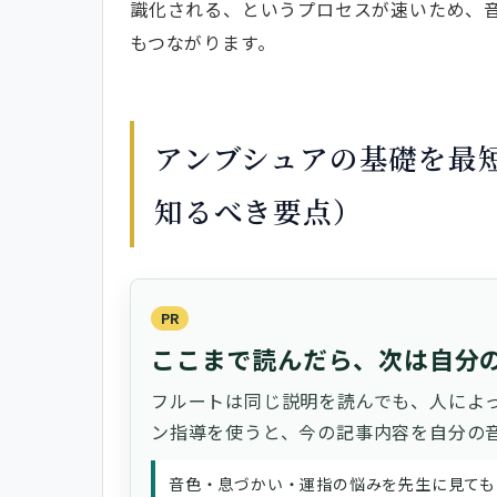
高音が出ない・音が詰まるときの鏡チ
識化される、というプロセスが速いため、
鏡だけで限界はある？独学での進め方
もつながります。
迷ったらここを試す：トラブル別の即
トラブル別「3つの即効対応」（詰ま
継続で差が出る学習リソース（動画・
アンブシュアの基礎を最
表：鏡チェック手順と日別チェックリ
知るべき要点）
まとめと次の一歩
PR
ここまで読んだら、次は自分
フルートは同じ説明を読んでも、人によ
ン指導を使うと、今の記事内容を自分の
音色・息づかい・運指の悩みを先生に見ても