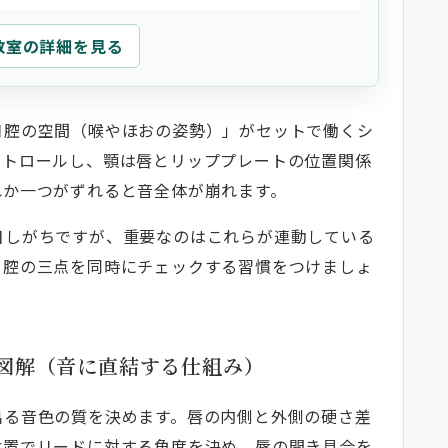
教室の詳細を見る
口腔の空間（喉やほおの姿勢）」がセットで働くシ
ントロールし、顎は唇とリッププレートの位置関係
れか一つがずれると音全体が崩れます。
目しがちですが、重要なのはこれらが連動している
口腔の三点を同時にチェックする習慣をつけましょ
図解（音に直結する仕組み）
出る音色の質を決めます。唇の内側と外側の硬さ差
位置でリードに対する角度を決め、唇の開き具合を