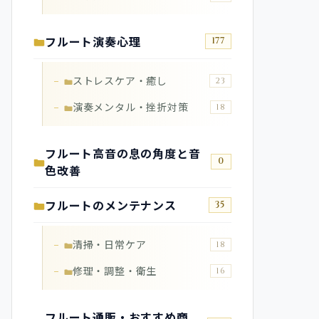
フルート演奏心理
177
ストレスケア・癒し
23
演奏メンタル・挫折対策
18
フルート高音の息の角度と音
0
色改善
フルートのメンテナンス
35
清掃・日常ケア
18
修理・調整・衛生
16
フルート通販・おすすめ商