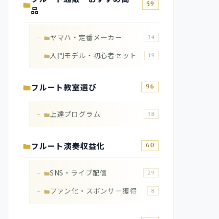
59
品
ヤマハ・定番メーカー
34
入門モデル・初心者セット
19
フルート教室選び
96
上達プログラム
38
フルート演奏収益化
60
SNS・ライブ配信
29
ファン化・スポンサー獲得
8