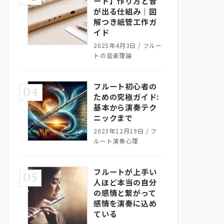
ート】作り方と音
が出る仕組み｜図
解つき紙管工作ガ
イド
2025年4月3日
/
フルー
トの音楽理論
フルート初心者の
04
ための究極ガイド:
基本から演奏テク
ニックまで
2023年12月19日
/
フ
ルート演奏心理
フルートが上手い
05
人ほど本当の自分
の感情と繋がって
感情を演奏に込め
ている