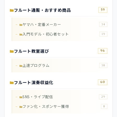
フルート通販・おすすめ商品
59
ヤマハ・定番メーカー
34
入門モデル・初心者セット
19
フルート教室選び
96
上達プログラム
38
フルート演奏収益化
60
SNS・ライブ配信
29
ファン化・スポンサー獲得
8