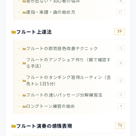
音が出ない・初心者の悩み
6
運指・楽譜・曲の始め方
17
フルート上達法
39
フルートの即効音色改善テクニック
5
フルートのアンブシュア作り（鏡で確認す
6
る手法）
フルートのタンギング習得ルーティン（舌
2
先トレ1日5分）
フルートの速いパッセージ分解練習法
2
ロングトーン練習の始め
4
フルート演奏の感情表現
73