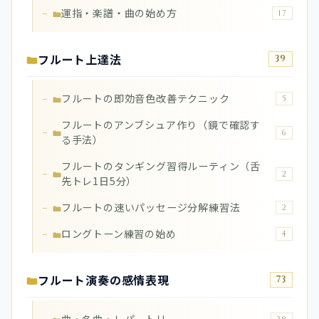
運指・楽譜・曲の始め方
17
フルート上達法
39
フルートの即効音色改善テクニック
5
フルートのアンブシュア作り（鏡で確認す
6
る手法）
フルートのタンギング習得ルーティン（舌
2
先トレ1日5分）
フルートの速いパッセージ分解練習法
2
ロングトーン練習の始め
4
フルート演奏の感情表現
73