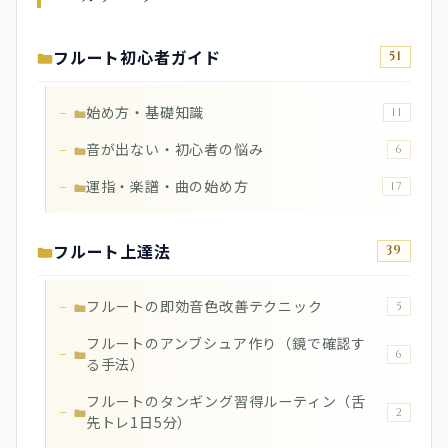
フルート初心者ガイド
51
始め方・基礎知識
11
音が出ない・初心者の悩み
6
運指・楽譜・曲の始め方
17
フルート上達法
39
フルートの即効音色改善テクニック
5
フルートのアンブシュア作り（鏡で確認す
6
る手法）
フルートのタンギング習得ルーティン（舌
2
先トレ1日5分）