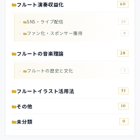
フルート演奏収益化
60
SNS・ライブ配信
29
ファン化・スポンサー獲得
8
フルートの音楽理論
28
フルートの歴史と文化
7
フルートイラスト活用法
53
その他
10
未分類
0