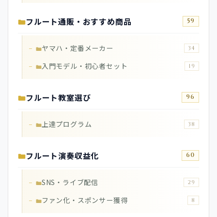
フルート通販・おすすめ商品
59
ヤマハ・定番メーカー
34
入門モデル・初心者セット
19
フルート教室選び
96
上達プログラム
38
フルート演奏収益化
60
SNS・ライブ配信
29
ファン化・スポンサー獲得
8