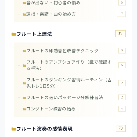
音が出ない・初心者の悩み
6
運指・楽譜・曲の始め方
17
フルート上達法
39
フルートの即効音色改善テクニック
5
フルートのアンブシュア作り（鏡で確認す
6
る手法）
フルートのタンギング習得ルーティン（舌
2
先トレ1日5分）
フルートの速いパッセージ分解練習法
2
ロングトーン練習の始め
4
フルート演奏の感情表現
73