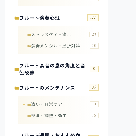
フルート演奏心理
177
ストレスケア・癒し
23
演奏メンタル・挫折対策
18
フルート高音の息の角度と音
0
色改善
フルートのメンテナンス
35
清掃・日常ケア
18
修理・調整・衛生
16
フルート通販・おすすめ商