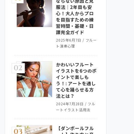
ならない原因と克
服法｜2年目も安
心！大人からプロ
を目指すための練
習時間・基礎・日
課完全ガイド
2025年6月7日
/
フルー
ト演奏心理
かわいいフルート
02
イラストを6つのポ
イントで楽しも
う！: アートを通し
て心を踊らせる方
法とは？
2024年7月28日
/
フル
ートイラスト活用法
【ダンボールフル
03