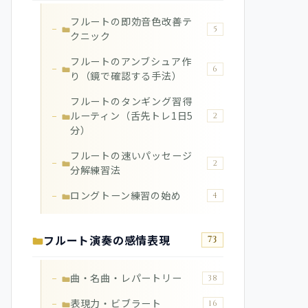
フルートの即効音色改善テ
5
クニック
フルートのアンブシュア作
6
り（鏡で確認する手法）
フルートのタンギング習得
ルーティン（舌先トレ1日5
2
分）
フルートの速いパッセージ
2
分解練習法
ロングトーン練習の始め
4
フルート演奏の感情表現
73
曲・名曲・レパートリー
38
表現力・ビブラート
16