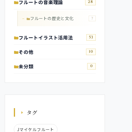
フルートの音楽理論
28
フルートの歴史と文化
7
フルートイラスト活用法
53
その他
10
未分類
0
タグ
Jマイケルフルート