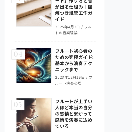
ート】作り方と音
が出る仕組み｜図
解つき紙管工作ガ
イド
2025年4月3日
/
フルー
トの音楽理論
フルート初心者の
04
ための究極ガイド:
基本から演奏テク
ニックまで
2023年12月19日
/
フ
ルート演奏心理
フルートが上手い
05
人ほど本当の自分
の感情と繋がって
感情を演奏に込め
ている