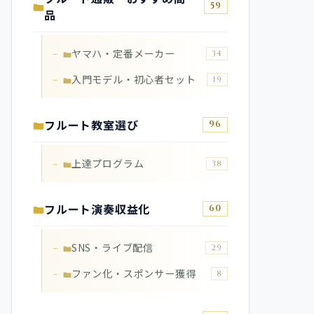
59
品
ヤマハ・定番メーカー
34
入門モデル・初心者セット
19
フルート教室選び
96
上達プログラム
38
フルート演奏収益化
60
SNS・ライブ配信
29
ファン化・スポンサー獲得
8