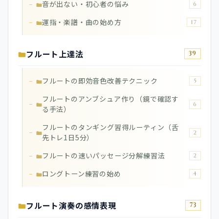
音が出ない・初心者の悩み
6
運指・楽譜・曲の始め方
17
フルート上達法
39
フルートの即効音色改善テクニック
5
フルートのアンブシュア作り（鏡で確認す
6
る手法）
フルートのタンギング習得ルーティン（舌
2
先トレ1日5分）
フルートの速いパッセージ分解練習法
2
ロングトーン練習の始め
4
フルート演奏の感情表現
73