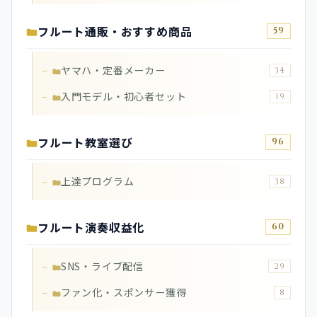
フルート通販・おすすめ商品
59
ヤマハ・定番メーカー
34
入門モデル・初心者セット
19
フルート教室選び
96
上達プログラム
38
フルート演奏収益化
60
SNS・ライブ配信
29
ファン化・スポンサー獲得
8