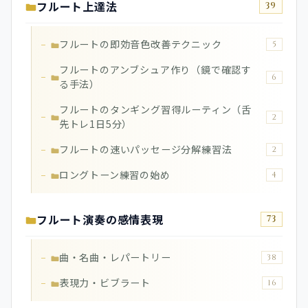
フルート上達法
39
フルートの即効音色改善テクニック
5
フルートのアンブシュア作り（鏡で確認す
6
る手法）
フルートのタンギング習得ルーティン（舌
2
先トレ1日5分）
フルートの速いパッセージ分解練習法
2
ロングトーン練習の始め
4
フルート演奏の感情表現
73
曲・名曲・レパートリー
38
表現力・ビブラート
16