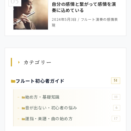
05
自分の感情と繋がって感情を演
奏に込めている
2024年5月3日
/
フルート演奏の感情表
現
カテゴリー
フルート初心者ガイド
51
始め方・基礎知識
11
音が出ない・初心者の悩み
6
運指・楽譜・曲の始め方
17