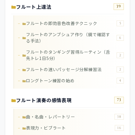
フルート上達法
39
フルートの即効音色改善テクニック
5
フルートのアンブシュア作り（鏡で確認す
6
る手法）
フルートのタンギング習得ルーティン（舌
2
先トレ1日5分）
フルートの速いパッセージ分解練習法
2
ロングトーン練習の始め
4
フルート演奏の感情表現
73
曲・名曲・レパートリー
38
表現力・ビブラート
16