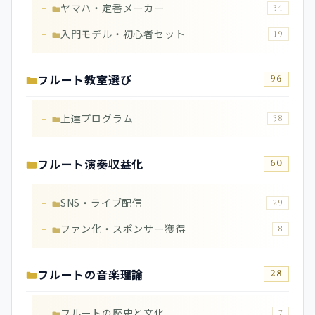
ヤマハ・定番メーカー
34
入門モデル・初心者セット
19
フルート教室選び
96
上達プログラム
38
フルート演奏収益化
60
SNS・ライブ配信
29
ファン化・スポンサー獲得
8
フルートの音楽理論
28
フルートの歴史と文化
7